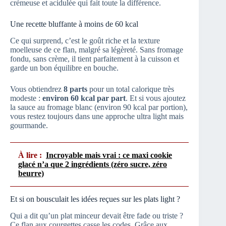
crémeuse et acidulée qui fait toute la différence.
Une recette bluffante à moins de 60 kcal
Ce qui surprend, c’est le goût riche et la texture
moelleuse de ce flan, malgré sa légèreté. Sans fromage
fondu, sans crème, il tient parfaitement à la cuisson et
garde un bon équilibre en bouche.
Vous obtiendrez
8 parts
pour un total calorique très
modeste :
environ 60 kcal par part
. Et si vous ajoutez
la sauce au fromage blanc (environ 90 kcal par portion),
vous restez toujours dans une approche ultra light mais
gourmande.
À lire :
Incroyable mais vrai : ce maxi cookie
glacé n’a que 2 ingrédients (zéro sucre, zéro
beurre)
Et si on bousculait les idées reçues sur les plats light ?
Qui a dit qu’un plat minceur devait être fade ou triste ?
Ce flan aux courgettes casse les codes. Grâce aux