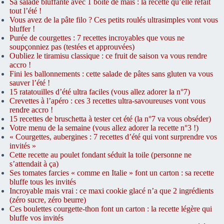
Sa salade bluffante avec 1 boîte de maïs : la recette qu’elle refait
tout l’été !
Vous avez de la pâte filo ? Ces petits roulés ultrasimples vont vous
bluffer !
Purée de courgettes : 7 recettes incroyables que vous ne
soupçonniez pas (testées et approuvées)
Oubliez le tiramisu classique : ce fruit de saison va vous rendre
accro !
Fini les ballonnements : cette salade de pâtes sans gluten va vous
sauver l’été !
15 ratatouilles d’été ultra faciles (vous allez adorer la n°7)
Crevettes à l’apéro : ces 3 recettes ultra-savoureuses vont vous
rendre accro !
15 recettes de bruschetta à tester cet été (la n°7 va vous obséder)
Votre menu de la semaine (vous allez adorer la recette n°3 !)
« Courgettes, aubergines : 7 recettes d’été qui vont surprendre vos
invités »
Cette recette au poulet fondant séduit la toile (personne ne
s’attendait à ça)
Ses tomates farcies « comme en Italie » font un carton : sa recette
bluffe tous les invités
Incroyable mais vrai : ce maxi cookie glacé n’a que 2 ingrédients
(zéro sucre, zéro beurre)
Ces boulettes courgette-thon font un carton : la recette légère qui
bluffe vos invités