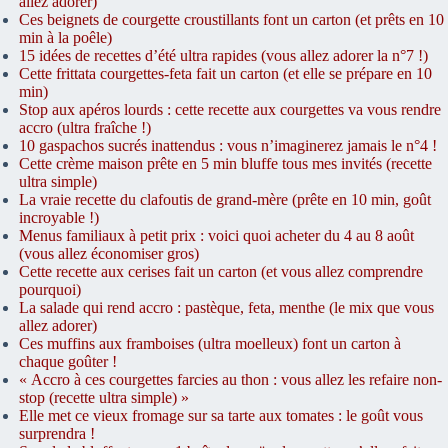
allez adorer)
Ces beignets de courgette croustillants font un carton (et prêts en 10
min à la poêle)
15 idées de recettes d’été ultra rapides (vous allez adorer la n°7 !)
Cette frittata courgettes-feta fait un carton (et elle se prépare en 10
min)
Stop aux apéros lourds : cette recette aux courgettes va vous rendre
accro (ultra fraîche !)
10 gaspachos sucrés inattendus : vous n’imaginerez jamais le n°4 !
Cette crème maison prête en 5 min bluffe tous mes invités (recette
ultra simple)
La vraie recette du clafoutis de grand-mère (prête en 10 min, goût
incroyable !)
Menus familiaux à petit prix : voici quoi acheter du 4 au 8 août
(vous allez économiser gros)
Cette recette aux cerises fait un carton (et vous allez comprendre
pourquoi)
La salade qui rend accro : pastèque, feta, menthe (le mix que vous
allez adorer)
Ces muffins aux framboises (ultra moelleux) font un carton à
chaque goûter !
« Accro à ces courgettes farcies au thon : vous allez les refaire non-
stop (recette ultra simple) »
Elle met ce vieux fromage sur sa tarte aux tomates : le goût vous
surprendra !