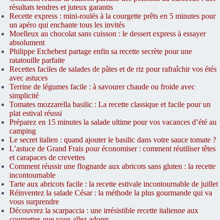
résultats tendres et juteux garantis
Recette express : mini-roulés à la courgette prêts en 5 minutes pour
un apéro qui enchante tous les invités
Moelleux au chocolat sans cuisson : le dessert express à essayer
absolument
Philippe Etchebest partage enfin sa recette secrète pour une
ratatouille parfaite
Recettes faciles de salades de pâtes et de riz pour rafraîchir vos étés
avec astuces
Terrine de légumes facile : à savourer chaude ou froide avec
simplicité
Tomates mozzarella basilic : La recette classique et facile pour un
plat estival réussi
Préparez en 15 minutes la salade ultime pour vos vacances d’été au
camping
Le secret italien : quand ajouter le basilic dans votre sauce tomate ?
L’astuce de Grand Frais pour économiser : comment réutiliser têtes
et carapaces de crevettes
Comment réussir une flognarde aux abricots sans gluten : la recette
incontournable
Tarte aux abricots facile : la recette estivale incontournable de juillet
Réinventez la salade César : la méthode la plus gourmande qui va
vous surprendre
Découvrez la scarpaccia : une irrésistible recette italienne aux
courgettes que vous allez adorer