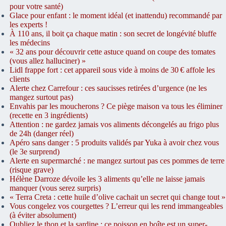
pour votre santé)
Glace pour enfant : le moment idéal (et inattendu) recommandé par
les experts !
À 110 ans, il boit ça chaque matin : son secret de longévité bluffe
les médecins
« 32 ans pour découvrir cette astuce quand on coupe des tomates
(vous allez halluciner) »
Lidl frappe fort : cet appareil sous vide à moins de 30 € affole les
clients
Alerte chez Carrefour : ces saucisses retirées d’urgence (ne les
mangez surtout pas)
Envahis par les moucherons ? Ce piège maison va tous les éliminer
(recette en 3 ingrédients)
Attention : ne gardez jamais vos aliments décongelés au frigo plus
de 24h (danger réel)
Apéro sans danger : 5 produits validés par Yuka à avoir chez vous
(le 3e surprend)
Alerte en supermarché : ne mangez surtout pas ces pommes de terre
(risque grave)
Hélène Darroze dévoile les 3 aliments qu’elle ne laisse jamais
manquer (vous serez surpris)
« Terra Creta : cette huile d’olive cachait un secret qui change tout »
Vous congelez vos courgettes ? L’erreur qui les rend immangeables
(à éviter absolument)
Oubliez le thon et la sardine : ce poisson en boîte est un super-