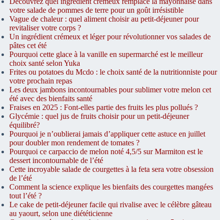
Découvrez quel ingrédient crémeux remplace la mayonnaise dans
votre salade de pommes de terre pour un goût irrésistible
Vague de chaleur : quel aliment choisir au petit-déjeuner pour
revitaliser votre corps ?
Un ingrédient crémeux et léger pour révolutionner vos salades de
pâtes cet été
Pourquoi cette glace à la vanille en supermarché est le meilleur
choix santé selon Yuka
Frites ou potatoes du Mcdo : le choix santé de la nutritionniste pour
votre prochain repas
Les deux jambons incontournables pour sublimer votre melon cet
été avec des bienfaits santé
Fraises en 2025 : Font-elles partie des fruits les plus pollués ?
Glycémie : quel jus de fruits choisir pour un petit-déjeuner
équilibré?
Pourquoi je n’oublierai jamais d’appliquer cette astuce en juillet
pour doubler mon rendement de tomates ?
Pourquoi ce carpaccio de melon noté 4,5/5 sur Marmiton est le
dessert incontournable de l’été
Cette incroyable salade de courgettes à la feta sera votre obsession
de l’été
Comment la science explique les bienfaits des courgettes mangées
tout l’été ?
Le cake de petit-déjeuner facile qui rivalise avec le célèbre gâteau
au yaourt, selon une diététicienne