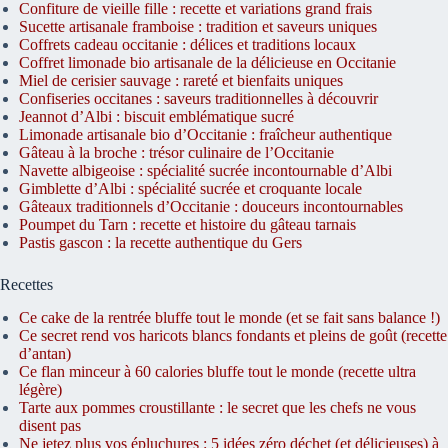
Confiture de vieille fille : recette et variations grand frais
Sucette artisanale framboise : tradition et saveurs uniques
Coffrets cadeau occitanie : délices et traditions locaux
Coffret limonade bio artisanale de la délicieuse en Occitanie
Miel de cerisier sauvage : rareté et bienfaits uniques
Confiseries occitanes : saveurs traditionnelles à découvrir
Jeannot d’Albi : biscuit emblématique sucré
Limonade artisanale bio d’Occitanie : fraîcheur authentique
Gâteau à la broche : trésor culinaire de l’Occitanie
Navette albigeoise : spécialité sucrée incontournable d’Albi
Gimblette d’Albi : spécialité sucrée et croquante locale
Gâteaux traditionnels d’Occitanie : douceurs incontournables
Poumpet du Tarn : recette et histoire du gâteau tarnais
Pastis gascon : la recette authentique du Gers
Recettes
Ce cake de la rentrée bluffe tout le monde (et se fait sans balance !)
Ce secret rend vos haricots blancs fondants et pleins de goût (recette
d’antan)
Ce flan minceur à 60 calories bluffe tout le monde (recette ultra
légère)
Tarte aux pommes croustillante : le secret que les chefs ne vous
disent pas
Ne jetez plus vos épluchures : 5 idées zéro déchet (et délicieuses) à