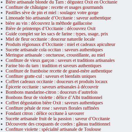
Bière artisanale blonde du Tarn : dégustez Oxit en Occitanie
Confiture de châtaigne : recette et usages gourmands
Pastilles sève de pin et miel : soulagez votre gorge
Limonade bio artisanale d’Occitanie : saveur authentique
bière au vin : découvrez la méthode gaillacoise
Bière de printemps d’Occitanie : découvrez Oxit
Guide complet sur les sacs de farine : types, usage, prix
Miel de fleur occitanie : douceur naturelle locale
Produits régionaux d’Occitanie : miel et cadeaux apiculteur
Sucette artisanale cola occitan : saveurs authentiques
Meringue artisanale : onctueuse, croustillante, au miel
Confiture de vieux garçon : saveurs et traditions artisanales
Farine bio du tarn : tradition et saveurs authentiques
Confiture de framboise recette de grand-mère authentique
Confiture gratte-cul : saveurs et bienfaits uniques
Coffret cadeaux occitanie : douceurs et produits locaux
Épicerie occitanie : saveurs artisanales à découvrir
Bombons mandarine-citron : douceurs d’autrefois
Bonbons fleur de violette : délice d’Albi traditionnel
Coffret dégustation bière Oxit : saveurs authentiques
Confiture pétale de rose : saveurs florales raffinées
Fondant citron : délice occitane à savourer
Sucette artisanale fruit de la passion : saveur d’Occitanie
Découverte des croquants de cordes : gâteau traditionnel
Confiture violette : spécialité artisanale de Toulouse