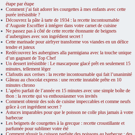
étape par étape
Comment j’ai fait adorer les courgettes à mes enfants avec cette
purée irrésistible ?
Découvrez la pâte à tarte de 1934 : la recette incontournable
d’Auguste Escoffier à intégrer dans votre carnet de cuisine
Ne passez pas à côté de cette recette étonnante de beignets
d’aubergines avec son ingrédient secret !
Cette marinade pour airfryer transforme vos viandes en un délice
tendre et juteux
Redécouvrez les aubergines alla parmigiana avec la touche unique
d’un gagnant de Top Chef
Un dessert irrésistible : Le mascarpone glacé prêt en seulement 15
minutes, tellement léger
Clafoutis aux cerises : la recette incontournable qui fait l’unanimité
Gâteau au chocolat express : une recette inratable prête en 10
minutes chrono
L’apéro parfait de l’année en 15 minutes avec une simple boîte de
thon : la recette qui va enthousiasmer vos invités
Comment obtenir des sols de cuisine impeccables et comme neufs
grâce à cet ingrédient secret ?
Astuces imparables pour que le poisson ne colle plus jamais à votre
barbecue
Les beignets de courgettes à la grecque : recette croustillante et
parfumée pour sublimer votre été
Comment réussir la cuisson parfaite des poissons au barbecue : des