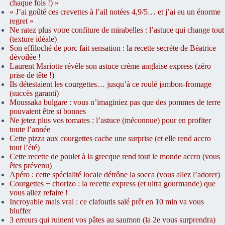
chaque fois !)​ »
« J’ai goûté ces crevettes à l’ail notées 4,9/5… et j’ai eu un énorme
regret »
Ne ratez plus votre confiture de mirabelles : l’astuce qui change tout
(texture idéale)
Son effiloché de porc fait sensation : la recette secrète de Béatrice
dévoilée !
Laurent Mariotte révèle son astuce crème anglaise express (zéro
prise de tête !)
Ils détestaient les courgettes… jusqu’à ce roulé jambon-fromage
(succès garanti)
Moussaka bulgare : vous n’imaginiez pas que des pommes de terre
pouvaient être si bonnes
Ne jetez plus vos tomates : l’astuce (méconnue) pour en profiter
toute l’année
Cette pizza aux courgettes cache une surprise (et elle rend accro
tout l’été)
Cette recette de poulet à la grecque rend tout le monde accro (vous
êtes prévenu)
Apéro : cette spécialité locale détrône la socca (vous allez l’adorer)
Courgettes + chorizo : la recette express (et ultra gourmande) que
vous allez refaire !
Incroyable mais vrai : ce clafoutis salé prêt en 10 min va vous
bluffer
3 erreurs qui ruinent vos pâtes au saumon (la 2e vous surprendra)