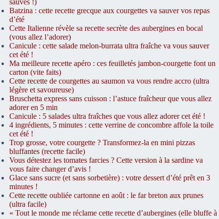
sauvés !)
Batzina : cette recette grecque aux courgettes va sauver vos repas
d’été
Cette Italienne révèle sa recette secrète des aubergines en bocal
(vous allez l’adorer)
Canicule : cette salade melon-burrata ultra fraîche va vous sauver
cet été !
Ma meilleure recette apéro : ces feuilletés jambon-courgette font un
carton (vite faits)
Cette recette de courgettes au saumon va vous rendre accro (ultra
légère et savoureuse)
Bruschetta express sans cuisson : l’astuce fraîcheur que vous allez
adorer en 5 min
Canicule : 5 salades ultra fraîches que vous allez adorer cet été !
4 ingrédients, 5 minutes : cette verrine de concombre affole la toile
cet été !
Trop grosse, votre courgette ? Transformez-la en mini pizzas
bluffantes (recette facile)
Vous détestez les tomates farcies ? Cette version à la sardine va
vous faire changer d’avis !
Glace sans sucre (et sans sorbetière) : votre dessert d’été prêt en 3
minutes !
Cette recette oubliée cartonne en août : le far breton aux prunes
(ultra facile)
« Tout le monde me réclame cette recette d’aubergines (elle bluffe à