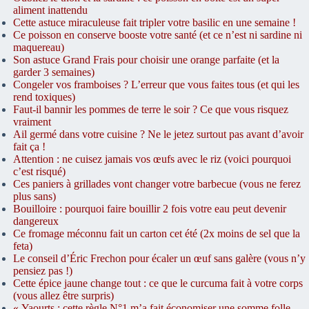
aliment inattendu
Cette astuce miraculeuse fait tripler votre basilic en une semaine !
Ce poisson en conserve booste votre santé (et ce n’est ni sardine ni
maquereau)
Son astuce Grand Frais pour choisir une orange parfaite (et la
garder 3 semaines)
Congeler vos framboises ? L’erreur que vous faites tous (et qui les
rend toxiques)
Faut-il bannir les pommes de terre le soir ? Ce que vous risquez
vraiment
Ail germé dans votre cuisine ? Ne le jetez surtout pas avant d’avoir
fait ça !
Attention : ne cuisez jamais vos œufs avec le riz (voici pourquoi
c’est risqué)
Ces paniers à grillades vont changer votre barbecue (vous ne ferez
plus sans)
Bouilloire : pourquoi faire bouillir 2 fois votre eau peut devenir
dangereux
Ce fromage méconnu fait un carton cet été (2x moins de sel que la
feta)
Le conseil d’Éric Frechon pour écaler un œuf sans galère (vous n’y
pensiez pas !)
Cette épice jaune change tout : ce que le curcuma fait à votre corps
(vous allez être surpris)
« Yaourts : cette règle N°1 m’a fait économiser une somme folle