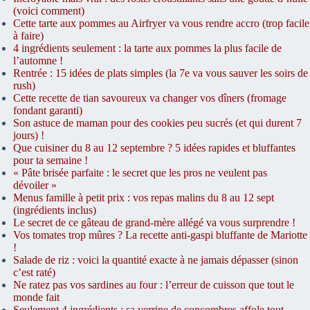
(voici comment)
Cette tarte aux pommes au Airfryer va vous rendre accro (trop facile
à faire)
4 ingrédients seulement : la tarte aux pommes la plus facile de
l’automne !
Rentrée : 15 idées de plats simples (la 7e va vous sauver les soirs de
rush)
Cette recette de tian savoureux va changer vos dîners (fromage
fondant garanti)
Son astuce de maman pour des cookies peu sucrés (et qui durent 7
jours) !
Que cuisiner du 8 au 12 septembre ? 5 idées rapides et bluffantes
pour ta semaine !
« Pâte brisée parfaite : le secret que les pros ne veulent pas
dévoiler »
Menus famille à petit prix : vos repas malins du 8 au 12 sept
(ingrédients inclus)
Le secret de ce gâteau de grand-mère allégé va vous surprendre !
Vos tomates trop mûres ? La recette anti-gaspi bluffante de Mariotte
!
Salade de riz : voici la quantité exacte à ne jamais dépasser (sinon
c’est raté)
Ne ratez pas vos sardines au four : l’erreur de cuisson que tout le
monde fait
Seulement 4 ingrédients : sa verrine de concombres affole tout