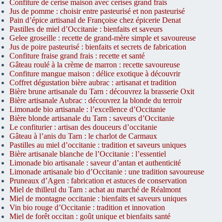
Confiture de cerise maison avec cerises grand frais
Jus de pomme : choisir entre pasteurisé et non pasteurisé
Pain d’épice artisanal de Françoise chez épicerie Denat
Pastilles de miel d’Occitanie : bienfaits et saveurs
Gelee groseille : recette de grand-mère simple et savoureuse
Jus de poire pasteurisé : bienfaits et secrets de fabrication
Confiture fraise grand frais : recette et santé
Gâteau roulé à la crème de marron : recette savoureuse
Confiture mangue maison : délice exotique à découvrir
Coffret dégustation bière aubrac : artisanat et tradition
Bière brune artisanale du Tarn : découvrez la brasserie Oxit
Bière artisanale Aubrac : découvrez la blonde du terroir
Limonade bio artisanale : l’excellence d’Occitanie
Bière blonde artisanale du Tarn : saveurs d’Occitanie
Le confiturier : artisan des douceurs d’occitanie
Gâteau à l’anis du Tarn : le charlot de Carmaux
Pastilles au miel d’occitanie : tradition et saveurs uniques
Bière artisanale blanche de l’Occitanie : l’essentiel
Limonade bio artisanale : saveur d’antan et authenticité
Limonade artisanale bio d’Occitanie : une tradition savoureuse
Pruneaux d’Agen : fabrication et astuces de conservation
Miel de thilleul du Tarn : achat au marché de Réalmont
Miel de montagne occitanie : bienfaits et saveurs uniques
Vin bio rouge d’Occitanie : tradition et innovation
Miel de forêt occitan : goût unique et bienfaits santé