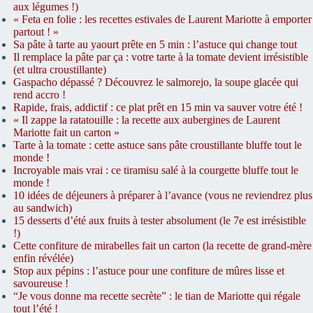
aux légumes !)
« Feta en folie : les recettes estivales de Laurent Mariotte à emporter
partout ! »
Sa pâte à tarte au yaourt prête en 5 min : l’astuce qui change tout
Il remplace la pâte par ça : votre tarte à la tomate devient irrésistible
(et ultra croustillante)
Gaspacho dépassé ? Découvrez le salmorejo, la soupe glacée qui
rend accro !
Rapide, frais, addictif : ce plat prêt en 15 min va sauver votre été !
« Il zappe la ratatouille : la recette aux aubergines de Laurent
Mariotte fait un carton »
Tarte à la tomate : cette astuce sans pâte croustillante bluffe tout le
monde !
Incroyable mais vrai : ce tiramisu salé à la courgette bluffe tout le
monde !
10 idées de déjeuners à préparer à l’avance (vous ne reviendrez plus
au sandwich)
15 desserts d’été aux fruits à tester absolument (le 7e est irrésistible
!)
Cette confiture de mirabelles fait un carton (la recette de grand-mère
enfin révélée)
Stop aux pépins : l’astuce pour une confiture de mûres lisse et
savoureuse !
“Je vous donne ma recette secrète” : le tian de Mariotte qui régale
tout l’été !