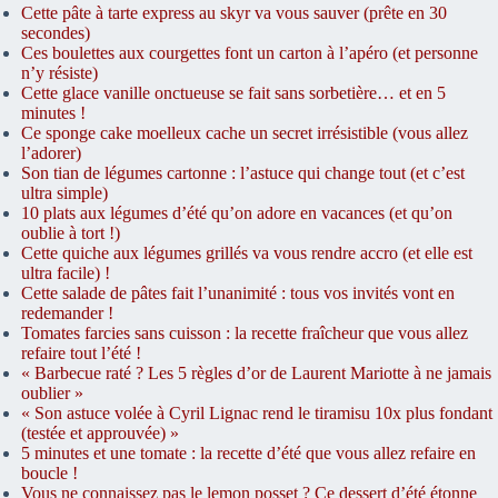
Cette pâte à tarte express au skyr va vous sauver (prête en 30
secondes)
Ces boulettes aux courgettes font un carton à l’apéro (et personne
n’y résiste)
Cette glace vanille onctueuse se fait sans sorbetière… et en 5
minutes !
Ce sponge cake moelleux cache un secret irrésistible (vous allez
l’adorer)
Son tian de légumes cartonne : l’astuce qui change tout (et c’est
ultra simple)
10 plats aux légumes d’été qu’on adore en vacances (et qu’on
oublie à tort !)
Cette quiche aux légumes grillés va vous rendre accro (et elle est
ultra facile) !
Cette salade de pâtes fait l’unanimité : tous vos invités vont en
redemander !
Tomates farcies sans cuisson : la recette fraîcheur que vous allez
refaire tout l’été !
« Barbecue raté ? Les 5 règles d’or de Laurent Mariotte à ne jamais
oublier »
« Son astuce volée à Cyril Lignac rend le tiramisu 10x plus fondant
(testée et approuvée) »
5 minutes et une tomate : la recette d’été que vous allez refaire en
boucle !
Vous ne connaissez pas le lemon posset ? Ce dessert d’été étonne