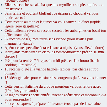
(recette oubliée)
Elle teste ce cheesecake basque aux myrtilles : simple, rapide… et
irrésistible !
Sans farine et pourtant bluffant : ce gâteau au chocolat va vous
rendre accro !
Cette recette au thon et légumes va vous sauver un dîner (rapide,
légère, zéro gaspillage)
Cette Italienne révèle sa recette secrète : les aubergines en bocal (un
délice inattendu)
57 recettes de légumes farcis sans viande (vous n’allez plus
manquer la viande)
Apéro : cette spécialité écrase la socca niçoise (vous allez l’adorer)
Incroyable mais vrai : ce clafoutis tomate-moutarde prêt en 10 min
chrono !
Prêt pour la rentrée ? 5 repas du midi prêts en 1h chrono (batch
cooking ultra simple)
15 recettes d’été à la viande hachée (rapides, pas chères et trop
bonnes)
15 idées géniales pour cuisiner les courgettes (la 8e va vous étonner
!)
Cette version italienne du croque-monsieur va vous rendre accro
(10x plus gourmande)
Lasagnes froides : cette entrée italienne (délicieuse et méconnue) va
vous surprendre !
5 recettes express à préparer à l’avance (vos repas de la semaine