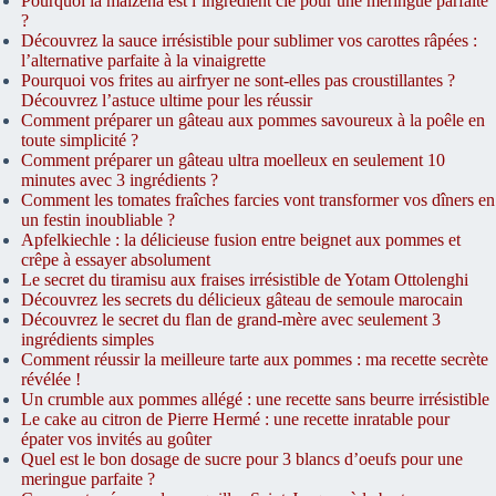
Pourquoi la maïzena est l’ingrédient clé pour une meringue parfaite
?
Découvrez la sauce irrésistible pour sublimer vos carottes râpées :
l’alternative parfaite à la vinaigrette
Pourquoi vos frites au airfryer ne sont-elles pas croustillantes ?
Découvrez l’astuce ultime pour les réussir
Comment préparer un gâteau aux pommes savoureux à la poêle en
toute simplicité ?
Comment préparer un gâteau ultra moelleux en seulement 10
minutes avec 3 ingrédients ?
Comment les tomates fraîches farcies vont transformer vos dîners en
un festin inoubliable ?
Apfelkiechle : la délicieuse fusion entre beignet aux pommes et
crêpe à essayer absolument
Le secret du tiramisu aux fraises irrésistible de Yotam Ottolenghi
Découvrez les secrets du délicieux gâteau de semoule marocain
Découvrez le secret du flan de grand-mère avec seulement 3
ingrédients simples
Comment réussir la meilleure tarte aux pommes : ma recette secrète
révélée !
Un crumble aux pommes allégé : une recette sans beurre irrésistible
Le cake au citron de Pierre Hermé : une recette inratable pour
épater vos invités au goûter
Quel est le bon dosage de sucre pour 3 blancs d’oeufs pour une
meringue parfaite ?