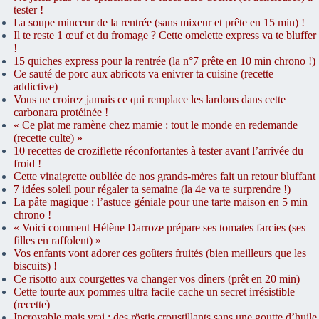
tester !
La soupe minceur de la rentrée (sans mixeur et prête en 15 min) !
Il te reste 1 œuf et du fromage ? Cette omelette express va te bluffer
!
15 quiches express pour la rentrée (la n°7 prête en 10 min chrono !)
Ce sauté de porc aux abricots va enivrer ta cuisine (recette
addictive)
Vous ne croirez jamais ce qui remplace les lardons dans cette
carbonara protéinée !
« Ce plat me ramène chez mamie : tout le monde en redemande
(recette culte) »
10 recettes de croziflette réconfortantes à tester avant l’arrivée du
froid !
Cette vinaigrette oubliée de nos grands-mères fait un retour bluffant
7 idées soleil pour régaler ta semaine (la 4e va te surprendre !)
La pâte magique : l’astuce géniale pour une tarte maison en 5 min
chrono !
« Voici comment Hélène Darroze prépare ses tomates farcies (ses
filles en raffolent) »
Vos enfants vont adorer ces goûters fruités (bien meilleurs que les
biscuits) !
Ce risotto aux courgettes va changer vos dîners (prêt en 20 min)
Cette tourte aux pommes ultra facile cache un secret irrésistible
(recette)
Incroyable mais vrai : des röstis croustillants sans une goutte d’huile