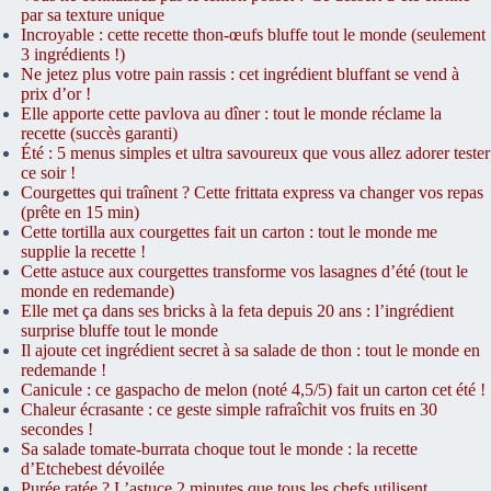
par sa texture unique
Incroyable : cette recette thon-œufs bluffe tout le monde (seulement
3 ingrédients !)
Ne jetez plus votre pain rassis : cet ingrédient bluffant se vend à
prix d’or !
Elle apporte cette pavlova au dîner : tout le monde réclame la
recette (succès garanti)
Été : 5 menus simples et ultra savoureux que vous allez adorer tester
ce soir !
Courgettes qui traînent ? Cette frittata express va changer vos repas
(prête en 15 min)
Cette tortilla aux courgettes fait un carton : tout le monde me
supplie la recette !
Cette astuce aux courgettes transforme vos lasagnes d’été (tout le
monde en redemande)
Elle met ça dans ses bricks à la feta depuis 20 ans : l’ingrédient
surprise bluffe tout le monde
Il ajoute cet ingrédient secret à sa salade de thon : tout le monde en
redemande !
Canicule : ce gaspacho de melon (noté 4,5/5) fait un carton cet été !
Chaleur écrasante : ce geste simple rafraîchit vos fruits en 30
secondes !
Sa salade tomate-burrata choque tout le monde : la recette
d’Etchebest dévoilée
Purée ratée ? L’astuce 2 minutes que tous les chefs utilisent