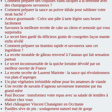
Comment préparer des coquilles Saint-Jacques à la bretonne avec
des champignons savoureux ?
Comment préparer la sauce au poivre idéale pour sublimer votre
steak haché ?
Astuce gourmande : Créez une pâte à tarte légère sans beurre
facilement
Savourez la meilleure recette de cake au citron et semoule qui vous
surprendra
Le secret bien gardé du délicieux gratin de courgettes façon mamie
enfin révélé
Comment préparer un tiramisu rapide et savoureux sans cet
ingrédient ?
La recette inratable de gâteau renversé à l’ananas qui fait sensation
partout
Le secret incontournable de la quiche lorraine dévoilé par un
meilleur ouvrier de France
La recette secrète de Laurent Mariotte : la sauce qui révolutionnera
vos plats d’asperges
Un plat végétarien irrésistible même pour les amateurs de viande
Une recette de navarin d’agneau savoureuse transmise par ma
grand-mère
Paul Bocuse : transformez votre repas avec sa salade de lentilles à
réaliser chez vous
Miel châtaignier Vincent Chataignier en Occitanie
Pastilles sève de pin : soulagement naturel mal de gorge