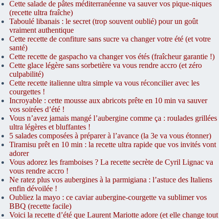
Cette salade de pâtes méditerranéenne va sauver vos pique-niques
(recette ultra fraîche)
Taboulé libanais : le secret (trop souvent oublié) pour un goût
vraiment authentique
Cette recette de confiture sans sucre va changer votre été (et votre
santé)
Cette recette de gaspacho va changer vos étés (fraîcheur garantie !)
Cette glace légère sans sorbetière va vous rendre accro (et zéro
culpabilité)
Cette recette italienne ultra simple va vous réconcilier avec les
courgettes !
Incroyable : cette mousse aux abricots prête en 10 min va sauver
vos soirées d’été !
Vous n’avez jamais mangé l’aubergine comme ça : roulades grillées
ultra légères et bluffantes !
5 salades composées à préparer à l’avance (la 3e va vous étonner)
Tiramisu prêt en 10 min : la recette ultra rapide que vos invités vont
adorer
Vous adorez les framboises ? La recette secrète de Cyril Lignac va
vous rendre accro !
Ne ratez plus vos aubergines à la parmigiana : l’astuce des Italiens
enfin dévoilée !
Oubliez la mayo : ce caviar aubergine-courgette va sublimer vos
BBQ (recette facile)
Voici la recette d’été que Laurent Mariotte adore (et elle change tout