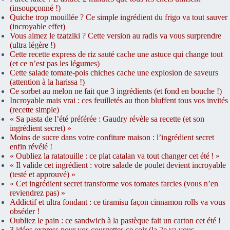
(insoupçonné !)
Quiche trop mouillée ? Ce simple ingrédient du frigo va tout sauver
(incroyable effet)
Vous aimez le tzatziki ? Cette version au radis va vous surprendre
(ultra légère !)
Cette recette express de riz sauté cache une astuce qui change tout
(et ce n’est pas les légumes)
Cette salade tomate-pois chiches cache une explosion de saveurs
(attention à la harissa !)
Ce sorbet au melon ne fait que 3 ingrédients (et fond en bouche !)
Incroyable mais vrai : ces feuilletés au thon bluffent tous vos invités
(recette simple)
« Sa pasta de l’été préférée : Gaudry révèle sa recette (et son
ingrédient secret) »
Moins de sucre dans votre confiture maison : l’ingrédient secret
enfin révélé !
« Oubliez la ratatouille : ce plat catalan va tout changer cet été ! »
« Il valide cet ingrédient : votre salade de poulet devient incroyable
(testé et approuvé) »
« Cet ingrédient secret transforme vos tomates farcies (vous n’en
reviendrez pas) »
Addictif et ultra fondant : ce tiramisu façon cinnamon rolls va vous
obséder !
Oubliez le pain : ce sandwich à la pastèque fait un carton cet été !
3 idées express pour vos courgettes ce soir (la 2e va vous