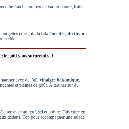
a menthe fraîche, un peu de yaourt nature,
huile
courgettes crues,
de la feta émiettée, du thym
ours chic.
 : le goût vous surprendra !
s mariner avec de l’ail,
vinaigre balsamique,
ndantes et pleines de goût. À tartiner sur du
élange avec un œuf, sel et poivre. Fais cuire en
lleux dedans. Top pour accompagner une salade