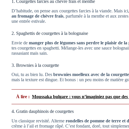
1. Courgettes farcies au chèvre frais et menthe
D’habitude, on pense aux courgettes farcies à la viande. Mais i
au fromage de chèvre frais
, parfumée à la menthe et aux zestes 
une entrée estivale.
2. Spaghettis de courgettes à la bolognaise
Envie de
manger plus de légumes sans perdre le plaisir de la
tes courgettes en spaghetti. Mélange-les avec une sauce bolognais
rassasiant mais sain.
3. Brownies à la courgette
Oui, tu as bien lu. Des
brownies moelleux avec de la courgett
mais la texture est dingue. Et bonus : un peu moins de matière g
À lire :
Moussaka bulgare : vous n’imaginiez pas que des 
4. Gratin dauphinois de courgettes
Un classique revisité. Alterne
rondelles de pomme de terre et d
crème à l’ail et fromage râpé. C’est fondant, doré, tout simplement