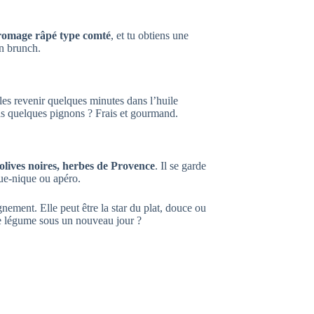
fromage râpé type comté
, et tu obtiens une
un brunch.
les revenir quelques minutes dans l’huile
as quelques pignons ? Frais et gourmand.
 olives noires, herbes de Provence
. Il se garde
que-nique ou apéro.
ement. Elle peut être la star du plat, douce ou
ce légume sous un nouveau jour ?