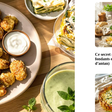
Ce secret 
fondants e
d’antan)