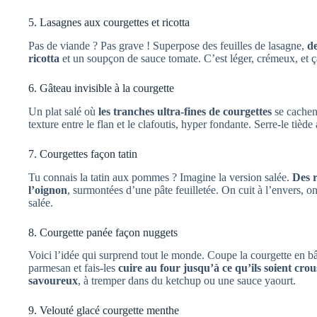
5. Lasagnes aux courgettes et ricotta
Pas de viande ? Pas grave ! Superpose des feuilles de lasagne,
de
ricotta
et un soupçon de sauce tomate. C’est léger, crémeux, et ç
6. Gâteau invisible à la courgette
Un plat salé où
les tranches ultra-fines de courgettes
se cachent
texture entre le flan et le clafoutis, hyper fondante. Serre-le tièd
7. Courgettes façon tatin
Tu connais la tatin aux pommes ? Imagine la version salée.
Des r
l’oignon
, surmontées d’une pâte feuilletée. On cuit à l’envers, o
salée.
8. Courgette panée façon nuggets
Voici l’idée qui surprend tout le monde. Coupe la courgette en b
parmesan et fais-les
cuire au four jusqu’à ce qu’ils soient crous
savoureux
, à tremper dans du ketchup ou une sauce yaourt.
9. Velouté glacé courgette menthe