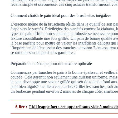
recette simple et savoureuse, ces cinq astuces transformeront vos
Comment choisir le pain idéal pour des bruschettas inégalées
L’essence même de la bruschetta réside dans la qualité de son pa
étape vers le succès. Privilégiez des variétés comme la ciabatta,
types de pain offrent non seulement la robustesse nécessaire pour
texture croustillante une fois grillés. Un pain de bonne qualité a
la base parfaite pour mettre en valeur les ingrédients délicats qu
l’importance de l’épaisseur des tranches : environ 2 cm assuren
se ramollir sous le poids des garnitures.
Préparation et découpe pour une texture optimale
Commencez par trancher le pain à la bonne épaisseur et veillez 
coupée. Cela garantit non seulement une cuisson uniforme, mais a
le pain développe une saveur grillée qui sert de toile de fond aux 
pain bien aiguisé facilitera cette tâche. Griller les tranches, soit
un barbecue pendant environ 2 minutes de chaque côté, améliore 
À lire :
Lidl frappe fort : cet appareil sous vide à moins de 