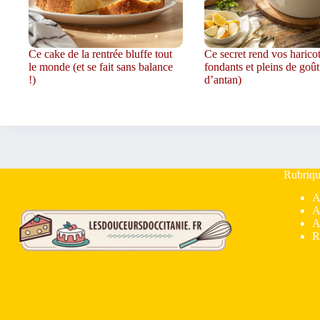
Ce cake de la rentrée bluffe tout
Ce secret rend vos harico
le monde (et se fait sans balance
fondants et pleins de goût
!)
d’antan)
Rubriqu
A
A
A
R