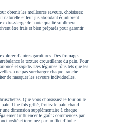
our obtenir les meilleures saveurs, choisissez
 naturelle et leur jus abondant équilibrent
ve extra-vierge de haute qualité sublimera
ivent être frais et bien préparés pour garantir
e d’explorer d’autres garnitures. Des fromages
trebalance la texture croustillante du pain. Pour
ononcé et sapide. Des légumes rôtis tels que les
veillez à ne pas surcharger chaque tranche.
iter de masquer les saveurs individuelles.
bruschettas. Que vous choisissiez le four ou le
pain. Une fois grillé, frottez le pain chaud
nner une dimension supplémentaire à chaque
 également influencer le goût : commencez par
nctuosité et terminez par un filet d’huile