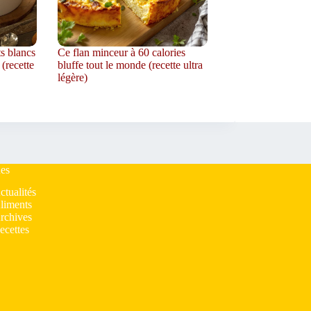
ts blancs
Ce flan minceur à 60 calories
 (recette
bluffe tout le monde (recette ultra
légère)
es
ctualités
liments
rchives
ecettes