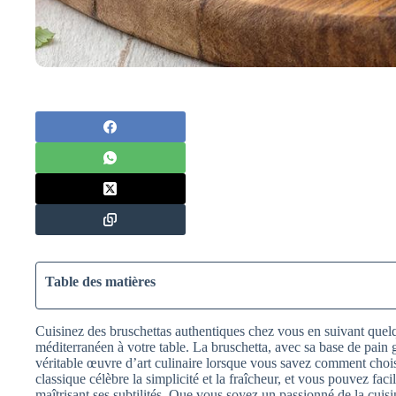
Table des matières
Cuisinez des bruschettas authentiques chez vous en suivant quelq
méditerranéen à votre table. La bruschetta, avec sa base de pain gr
véritable œuvre d’art culinaire lorsque vous savez comment choisir
classique célèbre la simplicité et la fraîcheur, et vous pouvez f
maîtrisant ses subtilités. Que vous soyez un passionné de la cuis