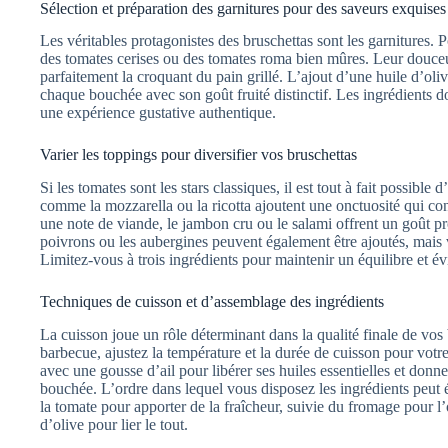
Sélection et préparation des garnitures pour des saveurs exquises
Les véritables protagonistes des bruschettas sont les garnitures. P
des tomates cerises ou des tomates roma bien mûres. Leur douceur
parfaitement la croquant du pain grillé. L’ajout d’une huile d’oli
chaque bouchée avec son goût fruité distinctif. Les ingrédients do
une expérience gustative authentique.
Varier les toppings pour diversifier vos bruschettas
Si les tomates sont les stars classiques, il est tout à fait possibl
comme la mozzarella ou la ricotta ajoutent une onctuosité qui con
une note de viande, le jambon cru ou le salami offrent un goût pr
poivrons ou les aubergines peuvent également être ajoutés, mais 
Limitez-vous à trois ingrédients pour maintenir un équilibre et év
Techniques de cuisson et d’assemblage des ingrédients
La cuisson joue un rôle déterminant dans la qualité finale de vos 
barbecue, ajustez la température et la durée de cuisson pour votre 
avec une gousse d’ail pour libérer ses huiles essentielles et do
bouchée. L’ordre dans lequel vous disposez les ingrédients peut
la tomate pour apporter de la fraîcheur, suivie du fromage pour l’o
d’olive pour lier le tout.