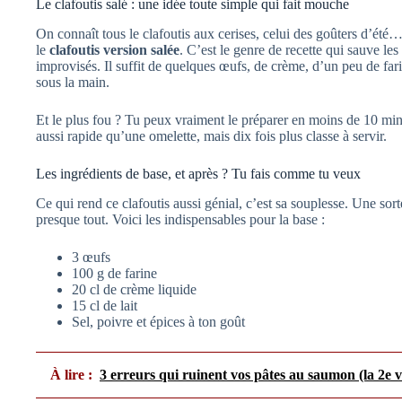
Le clafoutis salé : une idée toute simple qui fait mouche
On connaît tous le clafoutis aux cerises, celui des goûters d’été…
le
clafoutis version salée
. C’est le genre de recette qui sauve les
improvisés. Il suffit de quelques œufs, de crème, d’un peu de farin
sous la main.
Et le plus fou ? Tu peux vraiment le préparer en moins de 10 min
aussi rapide qu’une omelette, mais dix fois plus classe à servir.
Les ingrédients de base, et après ? Tu fais comme tu veux
Ce qui rend ce clafoutis aussi génial, c’est sa souplesse. Une sor
presque tout. Voici les indispensables pour la base :
3 œufs
100 g de farine
20 cl de crème liquide
15 cl de lait
Sel, poivre et épices à ton goût
À lire :
3 erreurs qui ruinent vos pâtes au saumon (la 2e 