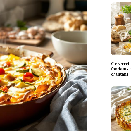
Ce secret 
fondants e
d’antan)