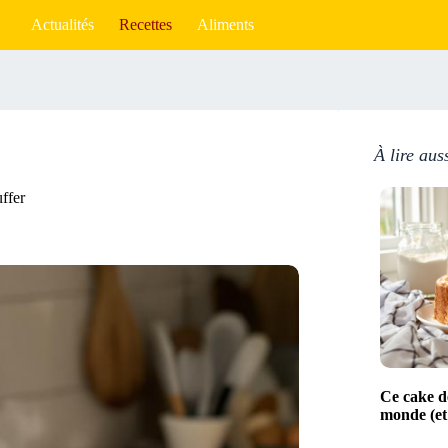
Actualités
Recettes
Aliments
À lire aus
uffer
Ce cake de
monde (et 