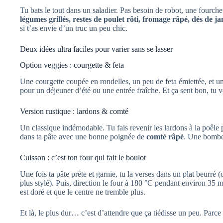
Tu bats le tout dans un saladier. Pas besoin de robot, une fourchett
légumes grillés, restes de poulet rôti, fromage râpé, dés de 
si t’as envie d’un truc un peu chic.
Deux idées ultra faciles pour varier sans se lasser
Option veggies : courgette & feta
Une courgette coupée en rondelles, un peu de feta émiettée, et un
pour un déjeuner d’été ou une entrée fraîche. Et ça sent bon, tu v
Version rustique : lardons & comté
Un classique indémodable. Tu fais revenir les lardons à la poêle p
dans ta pâte avec une bonne poignée de
comté râpé
. Une bombe
Cuisson : c’est ton four qui fait le boulot
Une fois ta pâte prête et garnie, tu la verses dans un plat beurré 
plus stylé). Puis, direction le four à 180 °C pendant environ 35 
est doré et que le centre ne tremble plus.
Et là, le plus dur… c’est d’attendre que ça tiédisse un peu. Parce