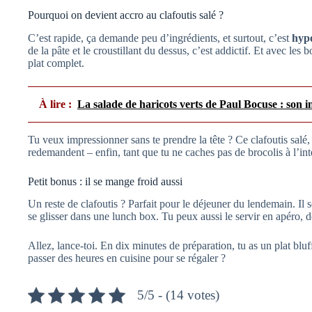
Pourquoi on devient accro au clafoutis salé ?
C’est rapide, ça demande peu d’ingrédients, et surtout, c’est
hype
de la pâte et le croustillant du dessus, c’est addictif. Et avec le
plat complet.
À lire :
La salade de haricots verts de Paul Bocuse : son in
Tu veux impressionner sans te prendre la tête ? Ce clafoutis salé,
redemandent – enfin, tant que tu ne caches pas de brocolis à l’in
Petit bonus : il se mange froid aussi
Un reste de clafoutis ? Parfait pour le déjeuner du lendemain. Il
se glisser dans une lunch box. Tu peux aussi le servir en apéro, 
Allez, lance-toi. En dix minutes de préparation, tu as un plat bluffa
passer des heures en cuisine pour se régaler ?
5/5 - (14 votes)