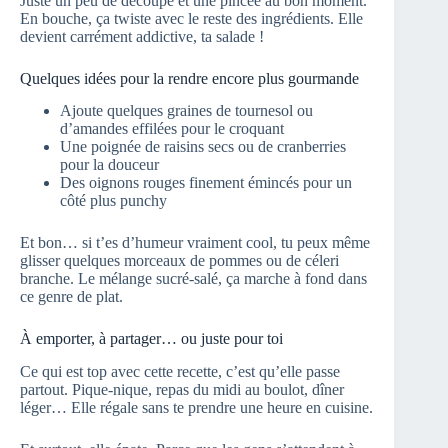
Juste un peu de découpe et une pincée au bon moment.
En bouche, ça twiste avec le reste des ingrédients. Elle
devient carrément addictive, ta salade !
Quelques idées pour la rendre encore plus gourmande
Ajoute quelques graines de tournesol ou
d’amandes effilées pour le croquant
Une poignée de raisins secs ou de cranberries
pour la douceur
Des oignons rouges finement émincés pour un
côté plus punchy
Et bon… si t’es d’humeur vraiment cool, tu peux même
glisser quelques morceaux de pommes ou de céleri
branche. Le mélange sucré-salé, ça marche à fond dans
ce genre de plat.
À emporter, à partager… ou juste pour toi
Ce qui est top avec cette recette, c’est qu’elle passe
partout. Pique-nique, repas du midi au boulot, dîner
léger… Elle régale sans te prendre une heure en cuisine.