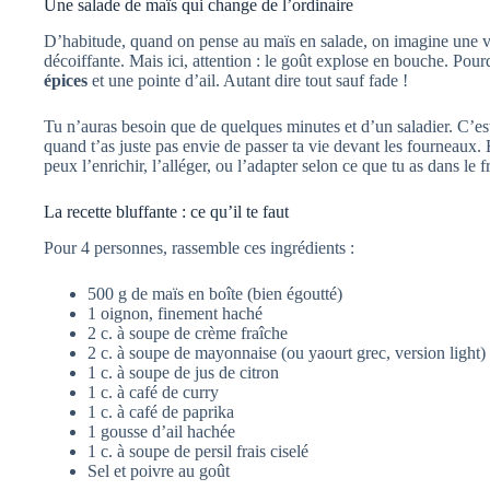
Une salade de maïs qui change de l’ordinaire
D’habitude, quand on pense au maïs en salade, on imagine une v
décoiffante. Mais ici, attention : le goût explose en bouche. Pou
épices
et une pointe d’ail. Autant dire tout sauf fade !
Tu n’auras besoin que de quelques minutes et d’un saladier. C’est 
quand t’as juste pas envie de passer ta vie devant les fourneaux. E
peux l’enrichir, l’alléger, ou l’adapter selon ce que tu as dans le f
La recette bluffante : ce qu’il te faut
Pour 4 personnes, rassemble ces ingrédients :
500 g de maïs en boîte (bien égoutté)
1 oignon, finement haché
2 c. à soupe de crème fraîche
2 c. à soupe de mayonnaise (ou yaourt grec, version light)
1 c. à soupe de jus de citron
1 c. à café de curry
1 c. à café de paprika
1 gousse d’ail hachée
1 c. à soupe de persil frais ciselé
Sel et poivre au goût