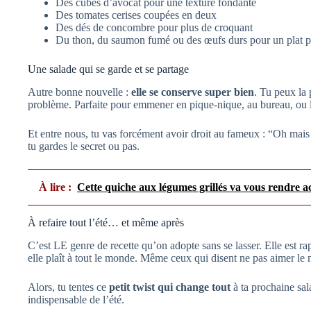
Des cubes d’avocat pour une texture fondante
Des tomates cerises coupées en deux
Des dés de concombre pour plus de croquant
Du thon, du saumon fumé ou des œufs durs pour un plat pl
Une salade qui se garde et se partage
Autre bonne nouvelle :
elle se conserve super bien
. Tu peux la 
problème. Parfaite pour emmener en pique-nique, au bureau, ou l
Et entre nous, tu vas forcément avoir droit au fameux : “Oh mais 
tu gardes le secret ou pas.
À lire :
Cette quiche aux légumes grillés va vous rendre accro
À refaire tout l’été… et même après
C’est LE genre de recette qu’on adopte sans se lasser. Elle est rap
elle plaît à tout le monde. Même ceux qui disent ne pas aimer le m
Alors, tu tentes ce
petit twist qui change tout
à ta prochaine sala
indispensable de l’été.