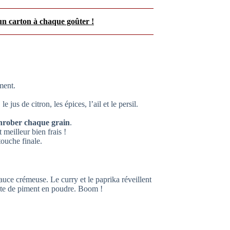
un carton à chaque goûter !
ment.
 jus de citron, les épices, l’ail et le persil.
nrober chaque grain
.
 meilleur bien frais !
touche finale.
auce crémeuse. Le curry et le paprika réveillent
inte de piment en poudre. Boom !