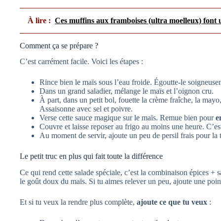
À lire :
Ces muffins aux framboises (ultra moelleux) font 
Comment ça se prépare ?
C’est carrément facile. Voici les étapes :
Rince bien le maïs sous l’eau froide. Égoutte-le soigneuse
Dans un grand saladier, mélange le maïs et l’oignon cru.
À part, dans un petit bol, fouette la crème fraîche, la mayo, le
Assaisonne avec sel et poivre.
Verse cette sauce magique sur le maïs. Remue bien pour
e
Couvre et laisse reposer au frigo au moins une heure. C’est
Au moment de servir, ajoute un peu de persil frais pour la 
Le petit truc en plus qui fait toute la différence
Ce qui rend cette salade spéciale, c’est la combinaison épices + s
le goût doux du maïs. Si tu aimes relever un peu, ajoute une po
Et si tu veux la rendre plus complète,
ajoute ce que tu veux
: