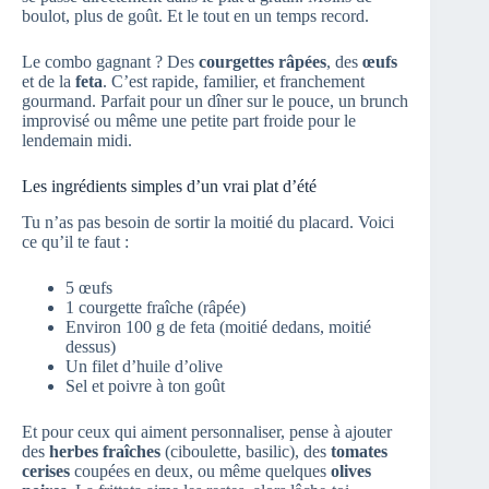
boulot, plus de goût. Et le tout en un temps record.
Le combo gagnant ? Des
courgettes râpées
, des
œufs
et de la
feta
. C’est rapide, familier, et franchement
gourmand. Parfait pour un dîner sur le pouce, un brunch
improvisé ou même une petite part froide pour le
lendemain midi.
Les ingrédients simples d’un vrai plat d’été
Tu n’as pas besoin de sortir la moitié du placard. Voici
ce qu’il te faut :
5 œufs
1 courgette fraîche (râpée)
Environ 100 g de feta (moitié dedans, moitié
dessus)
Un filet d’huile d’olive
Sel et poivre à ton goût
Et pour ceux qui aiment personnaliser, pense à ajouter
des
herbes fraîches
(ciboulette, basilic), des
tomates
cerises
coupées en deux, ou même quelques
olives