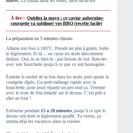
noires
. La frittata aime les restes, alors lâche-toi.
À lire :
Oubliez la mayo : ce caviar aubergine-
courgette va sublimer vos BBQ (recette facile)
La préparation en 5 minutes chrono
Allume ton four à 180°C. Prends un plat à gratin, huile-
le légèrement. Et là… on casse les œufs directement
dedans. Oui, tu as bien lu : pas besoin de bol. Bats-les
avec une fourchette jusqu’à ce que ce soit homogène.
Émiette la moitié de ta feta dans les œufs, puis ajoute la
courgette râpée. Un petit mélange rapide avec ta
fourchette, juste pour répartir un peu tout ça. Termine
avec le reste de feta émietté sur le dessus. C’est prêt à
aller au four !
Enfourne pendant
15 à 20 minutes
, jusqu’à ce que le
dessus soit doré et légèrement gonflé. Tu verras, ça
sentira déjà les vacances dans ta cuisine.