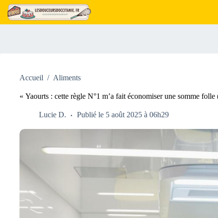
Passer
au
contenu
Accueil
/
Aliments
« Yaourts : cette règle N°1 m’a fait économiser une somme folle 
Lucie D.
Publié le 5 août 2025 à 06h29