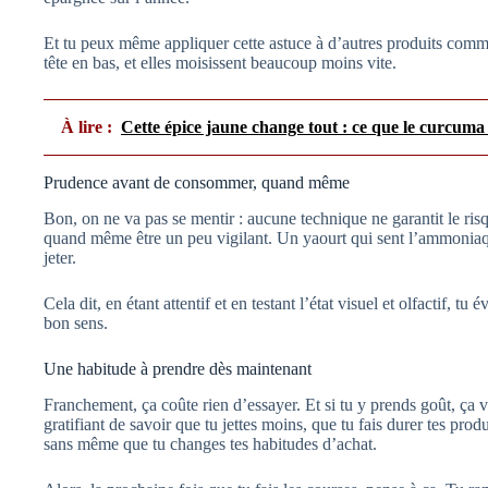
Et tu peux même appliquer cette astuce à d’autres produits comme 
tête en bas, et elles moisissent beaucoup moins vite.
À lire :
Cette épice jaune change tout : ce que le curcuma f
Prudence avant de consommer, quand même
Bon, on ne va pas se mentir : aucune technique ne garantit le risque
quand même être un peu vigilant. Un yaourt qui sent l’ammoniaqu
jeter.
Cela dit, en étant attentif et en testant l’état visuel et olfactif, tu 
bon sens.
Une habitude à prendre dès maintenant
Franchement, ça coûte rien d’essayer. Et si tu y prends goût, ça v
gratifiant de savoir que tu jettes moins, que tu fais durer tes produ
sans même que tu changes tes habitudes d’achat.