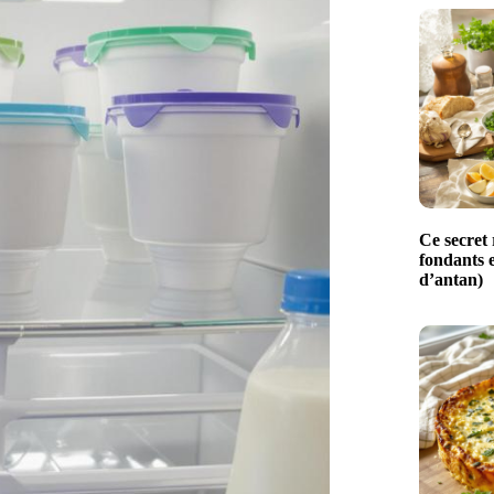
Ce secret 
fondants e
d’antan)