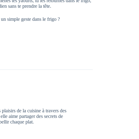
ènes tes yaourts, tu les retournes dans le frigo,
ien sans te prendre la tête.
un simple geste dans le frigo ?
plaisirs de la cuisine à travers des
 elle aime partager des secrets de
ellir chaque plat.