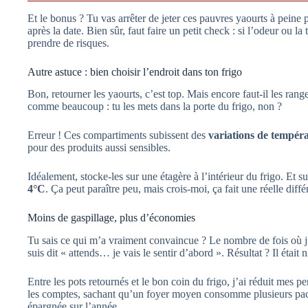
Et le bonus ? Tu vas arrêter de jeter ces pauvres yaourts à peine p
après la date. Bien sûr, faut faire un petit check : si l’odeur ou l
prendre de risques.
Autre astuce : bien choisir l’endroit dans ton frigo
Bon, retourner les yaourts, c’est top. Mais encore faut-il les ranger
comme beaucoup : tu les mets dans la porte du frigo, non ?
Erreur ! Ces compartiments subissent des
variations de tempér
pour des produits aussi sensibles.
Idéalement, stocke-les sur une étagère à l’intérieur du frigo. Et s
4°C
. Ça peut paraître peu, mais crois-moi, ça fait une réelle diffé
Moins de gaspillage, plus d’économies
Tu sais ce qui m’a vraiment convaincue ? Le nombre de fois où j’é
suis dit « attends… je vais le sentir d’abord ». Résultat ? Il était n
Entre les pots retournés et le bon coin du frigo, j’ai réduit mes p
les comptes, sachant qu’un foyer moyen consomme plusieurs pack
épargnée sur l’année.