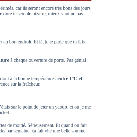
érimés, car ils seront encore très bons des jours
a texture te semble bizarre, mieux vaut ne pas
 au bon endroit. Et là, je te parie que tu fais
ature
à chaque ouverture de porte. Pas génial
urtout à la bonne température :
entre 1°C et
rence sur la fraîcheur.
tais sur le point de jeter un yaourt, et où je me
ickel !
ertes de moitié. Sérieusement. Et quand on fait
s par semaine, ça fait vite une belle somme