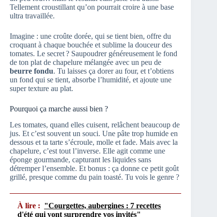
Tellement croustillant qu’on pourrait croire à une base
ultra travaillée.
Imagine : une croûte dorée, qui se tient bien, offre du
croquant à chaque bouchée et sublime la douceur des
tomates. Le secret ? Saupoudrer généreusement le fond
de ton plat de chapelure mélangée avec un peu de
beurre fondu
. Tu laisses ça dorer au four, et t’obtiens
un fond qui se tient, absorbe l’humidité, et ajoute une
super texture au plat.
Pourquoi ça marche aussi bien ?
Les tomates, quand elles cuisent, relâchent beaucoup de
jus. Et c’est souvent un souci. Une pâte trop humide en
dessous et ta tarte s’écroule, molle et fade. Mais avec la
chapelure, c’est tout l’inverse. Elle agit comme une
éponge gourmande, capturant les liquides sans
détremper l’ensemble. Et bonus : ça donne ce petit goût
grillé, presque comme du pain toasté. Tu vois le genre ?
À lire :
"Courgettes, aubergines : 7 recettes
d'été qui vont surprendre vos invités"