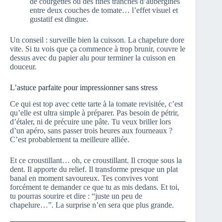
de courgettes ou des fines tranches d’aubergines
entre deux couches de tomate… l’effet visuel et
gustatif est dingue.
Un conseil : surveille bien la cuisson. La chapelure dore
vite. Si tu vois que ça commence à trop brunir, couvre le
dessus avec du papier alu pour terminer la cuisson en
douceur.
L’astuce parfaite pour impressionner sans stress
Ce qui est top avec cette tarte à la tomate revisitée, c’est
qu’elle est ultra simple à préparer. Pas besoin de pétrir,
d’étaler, ni de précuire une pâte. Tu veux briller lors
d’un apéro, sans passer trois heures aux fourneaux ?
C’est probablement ta meilleure alliée.
Et ce croustillant… oh, ce croustillant. Il croque sous la
dent. Il apporte du relief. Il transforme presque un plat
banal en moment savoureux. Tes convives vont
forcément te demander ce que tu as mis dedans. Et toi,
tu pourras sourire et dire : “juste un peu de
chapelure…”. La surprise n’en sera que plus grande.