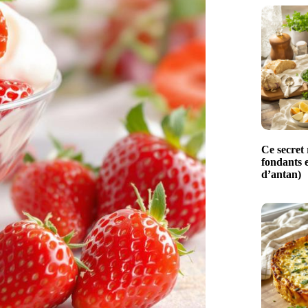
Ce secret 
fondants e
d’antan)