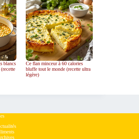
ts blancs
Ce flan minceur à 60 calories
 (recette
bluffe tout le monde (recette ultra
légère)
es
ctualités
liments
rchives